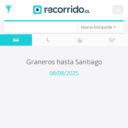
Fecha
de
en
Vuelta (opcional)
Ida
Fecha
de
Nueva búsqueda
Vuelta
Graneros hasta Santiago
08/08/2025