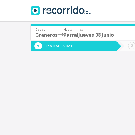
Desde
Hasta
Ida
Graneros
Parral
Jueves 08 Junio
¿De dónde partes?
¿A dón
Ida 08/06/2023
*
*
Graneros
P
Origen
Destino