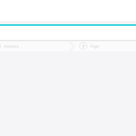
de quieres ir?
Ida
Vuelta
Asientos
Pago
*
Fec
arral
Fecha
de
de
Vuel
Ida