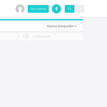
Mi cuenta
ES
EN
Nueva búsqueda
 (opcional)
Confirmación
ha
ta