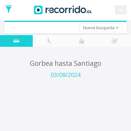
Fecha
de
en
Vuelta (opcional)
Ida
Fecha
de
Nueva búsqueda
Vuelta
Gorbea hasta Santiago
03/08/2024