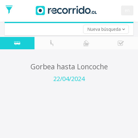
Fecha
de
en
Vuelta (opcional)
Ida
Fecha
de
Nueva búsqueda
Vuelta
Gorbea hasta Loncoche
22/04/2024