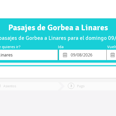
Pasajes de Gorbea a Linares
asajes de Gorbea a Linares para el domingo 0
 quieres ir?
Ida
Vuel
*
Fech
Linares
o
Fecha
de
de
Vuel
Ida
Asientos
Pago