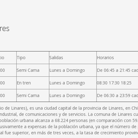
res
l
cio
Tipo
Salidas
Horarios
900
Semi Cama
Lunes a Domingo
De 06:45 a 21:45 ca
200
En tren
Lunes a Domingo
08:30 17:30 18:25
000
Semi Cama
Lunes a Domingo
De 06:30 a 23:59 ca
 de Linares), es una ciudad capital de la provincia de Linares, en Ch
oindustrial, de comunicaciones y de servicios. La comuna de Linares c
a población urbana alcanza a 68.224 personas (en comparación con 59.
lusivamente a expensas de la población urbana, ya que el número de p
fue superior, en más de tres veces, a la tasa de crecimiento provinc