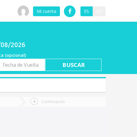
Mi cuenta
ES
EN
9/08/2026
ta (opcional)
a
ta
Confirmación