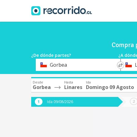
Compra p
¿De dónde partes?
¿A dónde
*
*
Gorbea
Origen
Destin
Desde
Hasta
Ida
Gorbea
Linares
Domingo 09 Agosto
Ida 09/08/2026