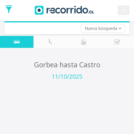
Fecha
de
en
Vuelta (opcional)
Ida
Fecha
de
Nueva búsqueda
Vuelta
Gorbea hasta Castro
11/10/2025