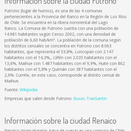
Información sobre la ciudad Futrono
Futrono (lugar de humos), es una de las 4 comunas
pertenecientes a la Provincia del Ranco en la Región de Los Ríos
de Chile. Se encuentra en la ribera nororiental del Lago
Ranco. La Comuna de Futrono cuenta con una población de
14.981 habitantes según Censo 2002, con una densidad de
población de 6,60 hab/km². La población de la comuna según
los distritos censales se concentra en Futrono con 8.063
habitantes, que representa el 53,8%, Loncopan con 2.147
habitantes con el 14,3%,, Llifén con 2.035 habitantes con el
13,6%, Maihue con 1.487 habitantes con el 9,9%, Huite con 862
habitantes con el 5,8% y Quimán con 387 habitantes con el
2,6%. Curriñe, en este caso, corresponde al distrito censal de
Maihue.
Fuente:
Wikipedia
Empresas que salen desde Futrono:
Buses TranSantin
Información sobre la ciudad Renaico
Renaico (mapudungún: Agua de cueva) es una comuna de Chile,