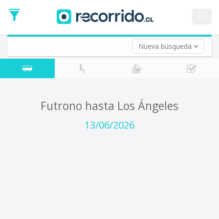
Fecha
de
en
Vuelta (opcional)
Ida
Fecha
de
Nueva búsqueda
Vuelta
Futrono hasta Los Ángeles
13/06/2026