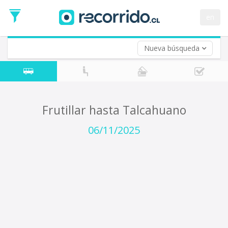
Fecha
de
en
Vuelta (opcional)
Ida
Fecha
de
Nueva búsqueda
Vuelta
Frutillar hasta Talcahuano
06/11/2025