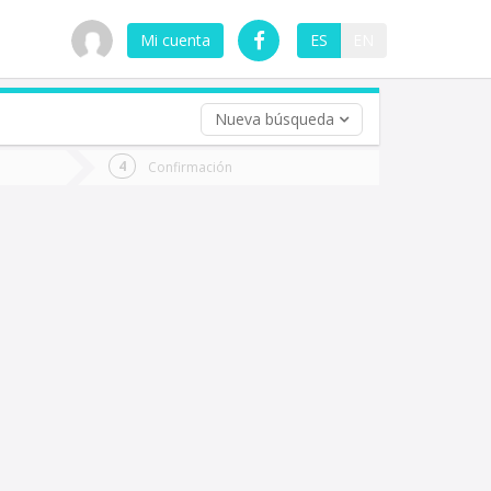
Mi cuenta
ES
EN
Nueva búsqueda
 (opcional)
Confirmación
ha
ta