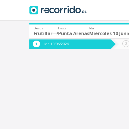
Desde
Hasta
Ida
Frutillar
Punta Arenas
Miércoles 10 Juni
¿De dónde partes?
¿A dón
Ida 10/06/2026
*
*
Frutillar
P
Origen
Destino