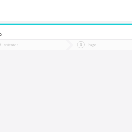
o
de quieres ir?
Ida
Vuelta
Asientos
Pago
*
Fec
unta Arenas
Fecha
de
de
Vuel
Ida