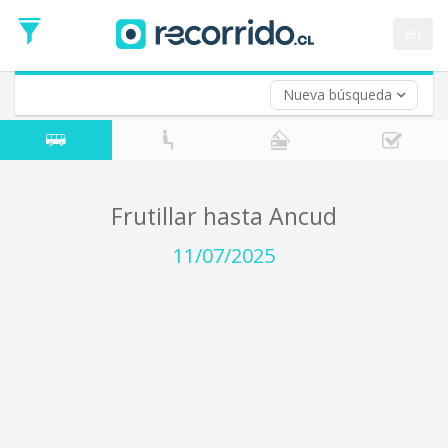
Fecha
de
en
Vuelta (opcional)
Ida
Fecha
de
Nueva búsqueda
Vuelta
Frutillar hasta Ancud
11/07/2025