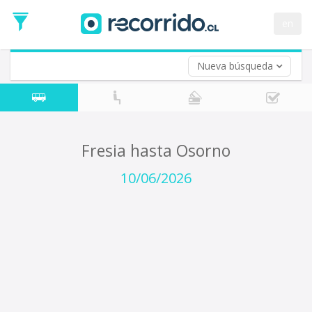
Fecha
de
en
Vuelta (opcional)
Ida
Fecha
de
Nueva búsqueda
Vuelta
Fresia hasta Osorno
10/06/2026