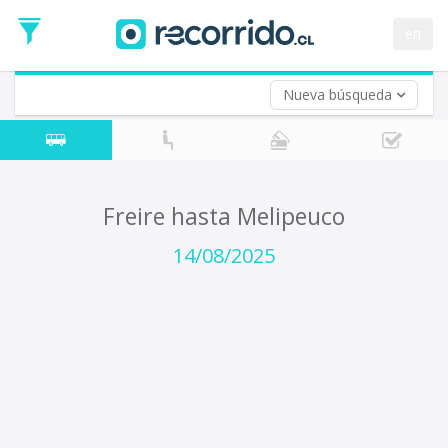
Fecha
de
en
Vuelta (opcional)
Ida
Fecha
de
Nueva búsqueda
Vuelta
Freire hasta Melipeuco
14/08/2025