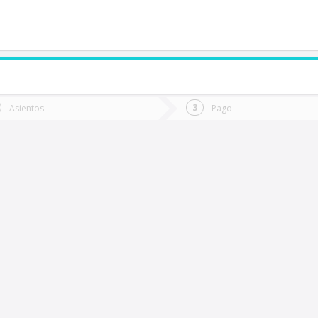
de quieres ir?
Ida
Vuelta
Asientos
Pago
*
Fec
uracautín
Fecha
de
de
Vuel
Ida