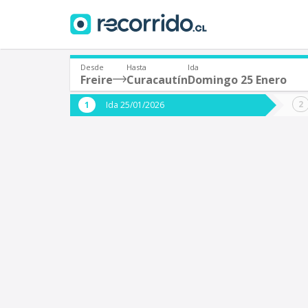
Desde
Hasta
Ida
Freire
Curacautín
Domingo 25 Enero
¿De dónde partes?
¿A dón
Ida 25/01/2026
*
*
Freire
C
Origen
Destino