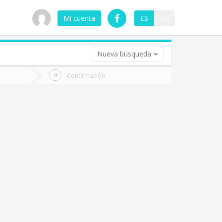
Mi cuenta
ES
EN
Nueva búsqueda
 (opcional)
Confirmación
ha
ta