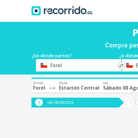
P
Compra pasa
¿De dónde partes?
¿A dónde
*
*
Forel
Origen
Destin
Desde
Hasta
Ida
Forel
Estación Central
Sábado 08 Ag
Ida 08/08/2026