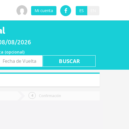
Mi cuenta
ES
EN
al
o 08/08/2026
ta (opcional)
a
ta
Confirmación