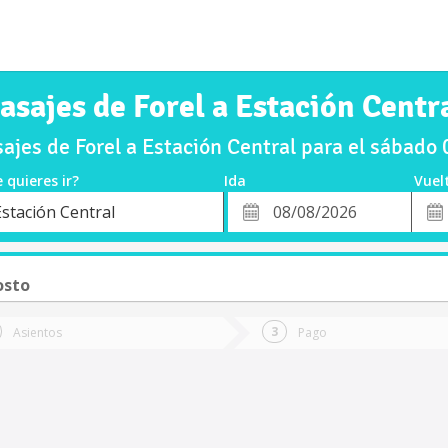
asajes de Forel a Estación Centr
jes de Forel a Estación Central para el sábad
 quieres ir?
Ida
Vuel
*
Fech
Estación Central
o
Fecha
de
de
Vuel
Ida
osto
Asientos
Pago