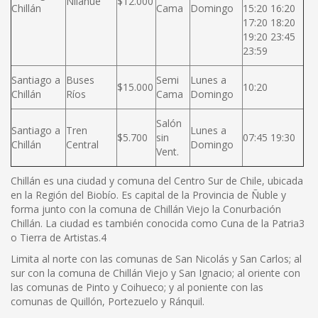
Nilahue
$12.000
Chillán
Cama
Domingo
15:20 16:20
17:20 18:20
19:20 23:45
23:59
Santiago a
Buses
Semi
Lunes a
$15.000
10:20
Chillán
Ríos
Cama
Domingo
Salón
Santiago a
Tren
Lunes a
$5.700
sin
07:45 19:30
Chillán
Central
Domingo
Vent.
Chillán es una ciudad y comuna del Centro Sur de Chile, ubicada
en la Región del Biobío. Es capital de la Provincia de Ñuble y
forma junto con la comuna de Chillán Viejo la Conurbación
Chillán. La ciudad es también conocida como Cuna de la Patria3
o Tierra de Artistas.4
Limita al norte con las comunas de San Nicolás y San Carlos; al
sur con la comuna de Chillán Viejo y San Ignacio; al oriente con
las comunas de Pinto y Coihueco; y al poniente con las
comunas de Quillón, Portezuelo y Ránquil.