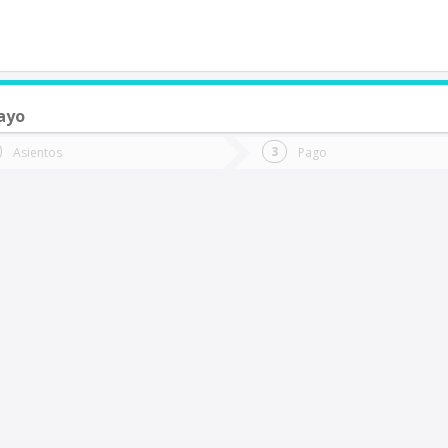
ayo
de quieres ir?
Ida
Vuelta
Asientos
Pago
*
Fec
an Carlos de Purén
Fecha
de
de
Vuel
Ida