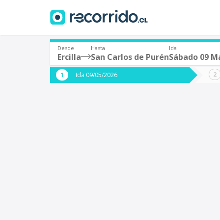
Desde
Hasta
Ida
Ercilla
San Carlos de Purén
Sábado 09 M
¿De dónde partes?
¿A dón
Ida 09/05/2026
*
*
Ercilla
S
Origen
Destino