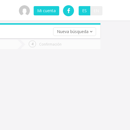
Mi cuenta
ES
EN
Nueva búsqueda
 (opcional)
Confirmación
ha
ta