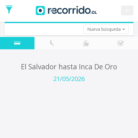
Fecha
de
en
Vuelta (opcional)
Ida
Fecha
de
Nueva búsqueda
Vuelta
El Salvador hasta Inca De Oro
21/05/2026