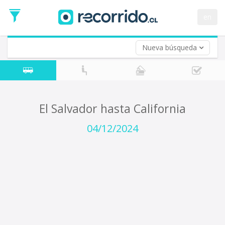
Fecha
de
en
Vuelta (opcional)
Ida
Fecha
de
Nueva búsqueda
Vuelta
El Salvador hasta California
04/12/2024