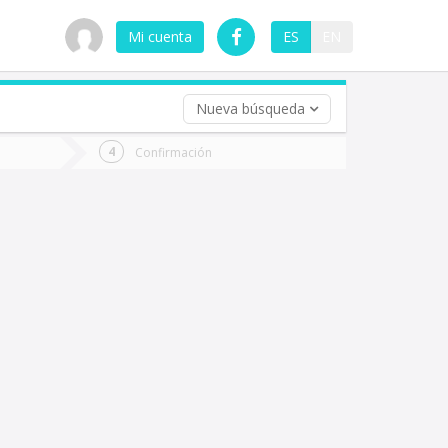
Mi cuenta
ES
EN
Nueva búsqueda
 (opcional)
Confirmación
ha
ta