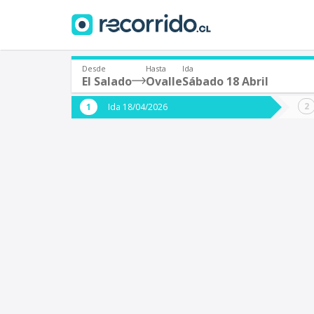
Desde
Hasta
Ida
El Salado
Ovalle
Sábado 18 Abril
¿De dónde partes?
¿A dón
Ida 18/04/2026
*
*
El Salado
O
Origen
Destino