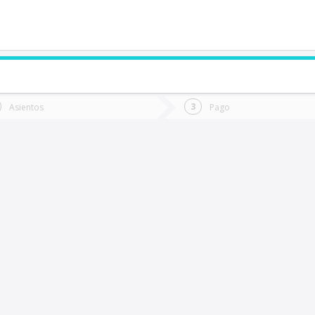
de quieres ir?
Ida
Vuelta
Asientos
Pago
*
Fec
valle
Fecha
de
de
Vuel
Ida