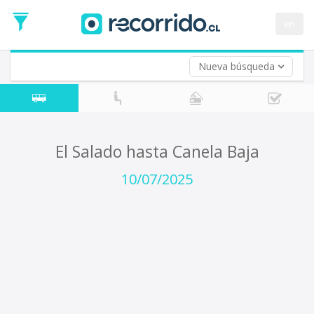
Fecha
de
en
Vuelta (opcional)
Ida
Fecha
de
Nueva búsqueda
Vuelta
El Salado hasta Canela Baja
10/07/2025