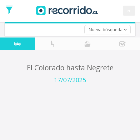
Fecha
de
en
Vuelta (opcional)
Ida
Fecha
de
Nueva búsqueda
Vuelta
El Colorado hasta Negrete
17/07/2025