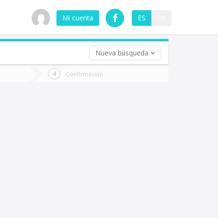
Mi cuenta
ES
EN
Nueva búsqueda
 (opcional)
Confirmación
ha
ta