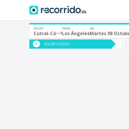
Desde
Hasta
Ida
Cutral-Có
Los Ángeles
Martes 08 Octub
¿De dónde partes?
¿A dón
Ida 08/10/2024
*
*
Cutral-Có (Argentina)
L
Origen
Destino