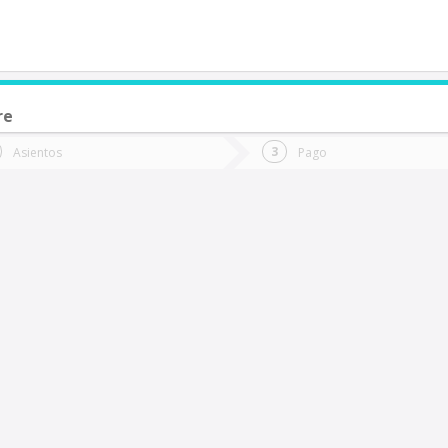
re
de quieres ir?
Ida
Vuelta
Asientos
Pago
*
Fec
os Ángeles
Fecha
de
de
Vuel
Ida