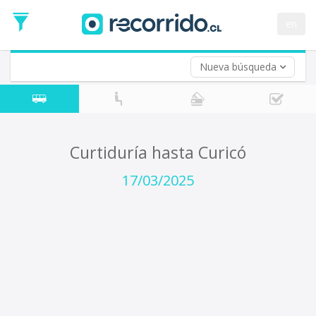
Fecha
de
en
Vuelta (opcional)
Ida
Fecha
de
Nueva búsqueda
Vuelta
Curtiduría hasta Curicó
17/03/2025