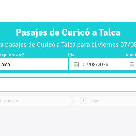
Pasajes de Curicó a Talca
 pasajes de Curicó a Talca para el viernes 07/
 quieres ir?
Ida
Vuel
*
Fech
Talca
o
Fecha
de
de
Vuel
Ida
Asientos
Pago