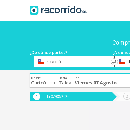
Compra
¿De dónde partes?
¿A dónde
*
*
Curicó
Origen
Destin
Desde
Hasta
Ida
Curicó
Talca
Viernes 07 Agosto
Ida 07/08/2026