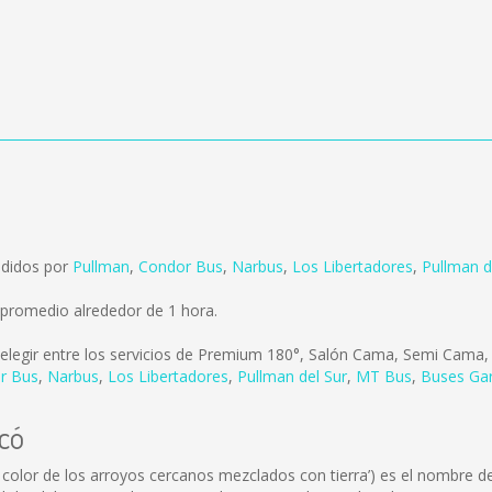
ndidos por
Pullman
,
Condor Bus
,
Narbus
,
Los Libertadores
,
Pullman d
 promedio alrededor de 1 hora.
elegir entre los servicios de Premium 180°, Salón Cama, Semi Cama, S
r Bus
,
Narbus
,
Los Libertadores
,
Pullman del Sur
,
MT Bus
,
Buses Gar
icó
 color de los arroyos cercanos mezclados con tierra’) es el nombre de 