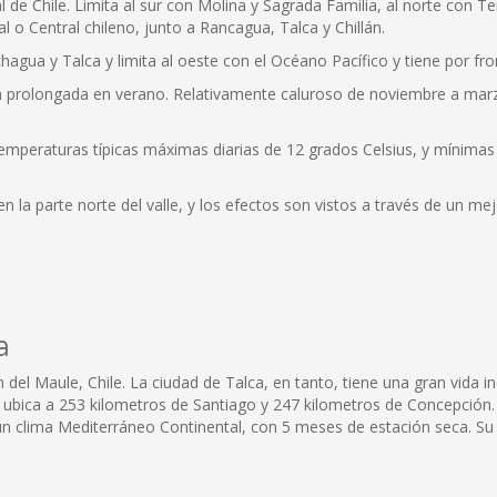
al de Chile. Limita al sur con Molina y Sagrada Familia, al norte con 
l o Central chileno, junto a Rancagua, Talca y Chillán.
hagua y Talca y limita al oeste con el Océano Pacífico y tiene por fron
ca prolongada en verano. Relativamente caluroso de noviembre a ma
temperaturas típicas máximas diarias de 12 grados Celsius, y mínima
 la parte norte del valle, y los efectos son vistos a través de un me
a
 del Maule, Chile. La ciudad de Talca, en tanto, tiene una gran vida in
 ubica a 253 kilometros de Santiago y 247 kilometros de Concepción.
e un clima Mediterráneo Continental, con 5 meses de estación seca. Su