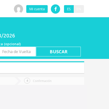
Mi cuenta
ES
EN
08/2026
ta (opcional)
a
ta
Confirmación