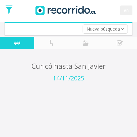
Fecha
de
en
Vuelta (opcional)
Ida
Fecha
de
Nueva búsqueda
Vuelta
Curicó hasta San Javier
14/11/2025