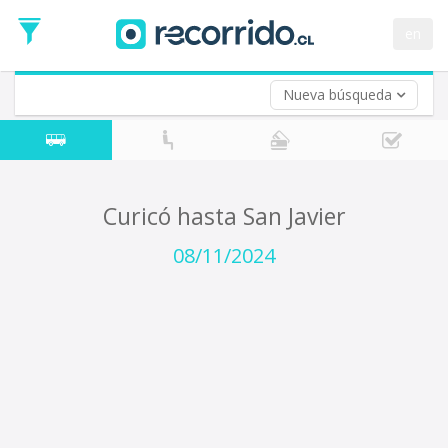
Fecha
de
en
Vuelta (opcional)
Ida
Fecha
de
Nueva búsqueda
Vuelta
Curicó hasta San Javier
08/11/2024