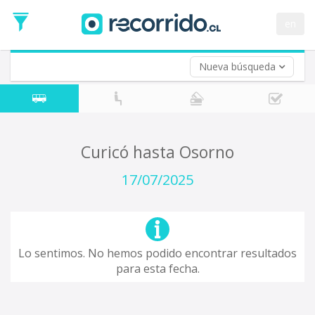
Fecha
de
en
Vuelta (opcional)
Ida
Fecha
de
Nueva búsqueda
Vuelta
Curicó hasta Osorno
17/07/2025
Lo sentimos. No hemos podido encontrar resultados
para esta fecha.