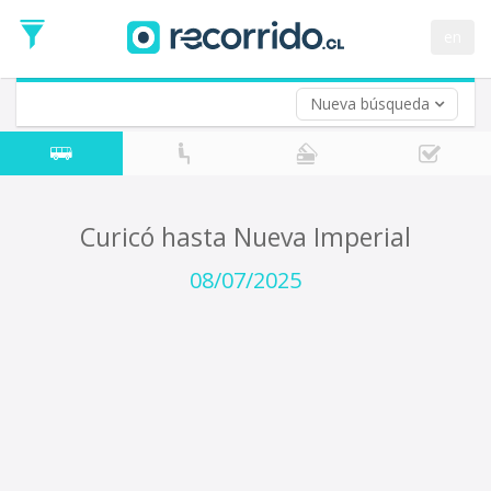
Fecha
de
en
Vuelta (opcional)
Ida
Fecha
de
Nueva búsqueda
Vuelta
Curicó hasta Nueva Imperial
08/07/2025