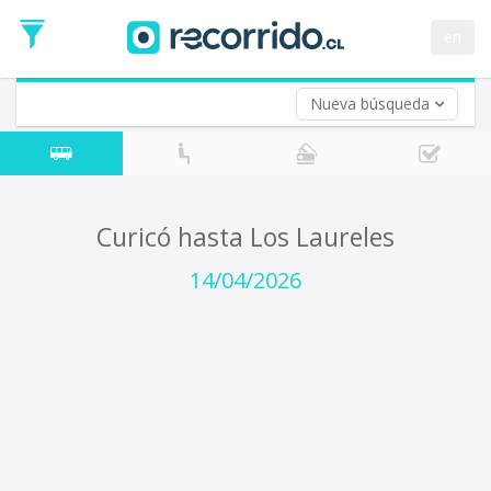
Fecha
de
en
Vuelta (opcional)
Ida
Fecha
de
Nueva búsqueda
Vuelta
Curicó hasta Los Laureles
14/04/2026