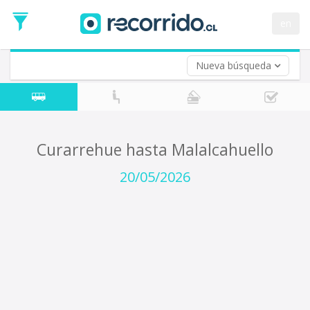
Fecha
de
en
Vuelta (opcional)
Ida
Fecha
de
Nueva búsqueda
Vuelta
Curarrehue hasta Malalcahuello
20/05/2026