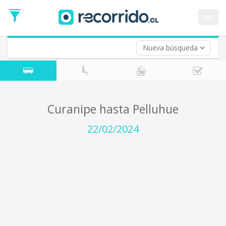
Fecha
de
en
Vuelta (opcional)
Ida
Fecha
de
Nueva búsqueda
Vuelta
Curanipe hasta Pelluhue
22/02/2024