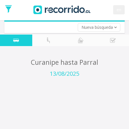
Fecha
de
en
Vuelta (opcional)
Ida
Fecha
de
Nueva búsqueda
Vuelta
Curanipe hasta Parral
13/08/2025