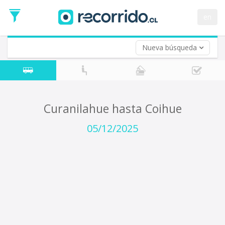
Fecha
de
en
Vuelta (opcional)
Ida
Fecha
de
Nueva búsqueda
Vuelta
Curanilahue hasta Coihue
05/12/2025