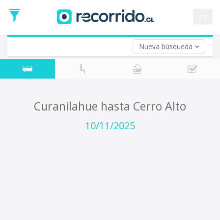
Fecha
de
en
Vuelta (opcional)
Ida
Fecha
de
Nueva búsqueda
Vuelta
Curanilahue hasta Cerro Alto
10/11/2025