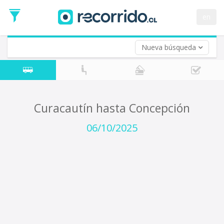
Fecha
de
en
Vuelta (opcional)
Ida
Fecha
de
Nueva búsqueda
Vuelta
Curacautín hasta Concepción
06/10/2025