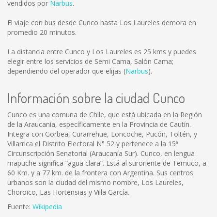
vendidos por
Narbus
.
El viaje con bus desde Cunco hasta Los Laureles demora en
promedio 20 minutos.
La distancia entre Cunco y Los Laureles es
25 kms
y puedes
elegir entre los servicios de Semi Cama, Salón Cama;
dependiendo del operador que elijas (
Narbus
).
Información sobre la ciudad Cunco
Cunco es una comuna de Chile, que está ubicada en la Región
de la Araucanía, específicamente en la Provincia de Cautín.
Integra con Gorbea, Curarrehue, Loncoche, Pucón, Toltén, y
Villarrica el Distrito Electoral N° 52 y pertenece a la 15ª
Circunscripción Senatorial (Araucanía Sur). Cunco, en lengua
mapuche significa “agua clara”. Está al suroriente de Temuco, a
60 Km. y a 77 km. de la frontera con Argentina. Sus centros
urbanos son la ciudad del mismo nombre, Los Laureles,
Choroico, Las Hortensias y Villa García.
Fuente:
Wikipedia