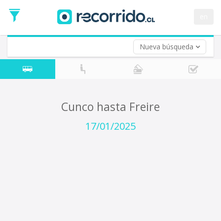
Fecha
de
en
Vuelta (opcional)
Ida
Fecha
de
Nueva búsqueda
Vuelta
Cunco hasta Freire
17/01/2025