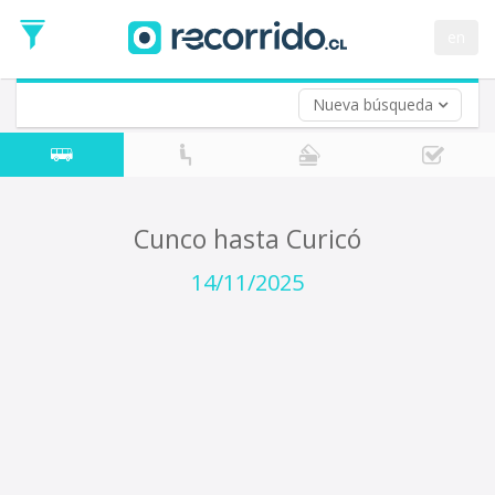
Fecha
de
en
Vuelta (opcional)
Ida
Fecha
de
Nueva búsqueda
Vuelta
Cunco hasta Curicó
14/11/2025