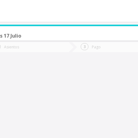
s 17 Julio
de quieres ir?
Ida
Vuelta
Asientos
Pago
*
Fec
uerto Varas
Fecha
de
de
Vuel
Ida