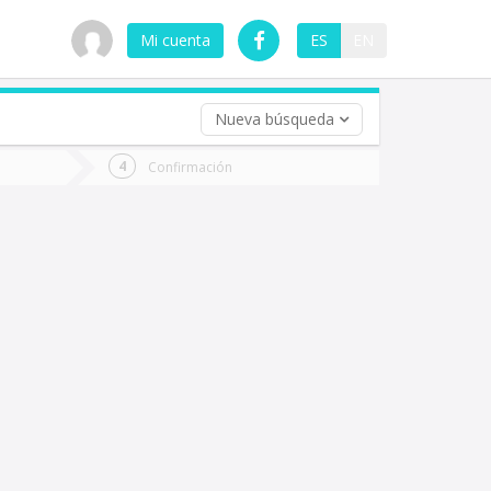
Mi cuenta
ES
EN
Nueva búsqueda
 (opcional)
Confirmación
ha
ta