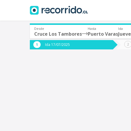
Desde
Hasta
Ida
Cruce Los Tambores
Puerto Varas
Jueve
¿De dónde partes?
¿A dón
Ida 17/07/2025
*
*
Cruce Los Tambores
P
Origen
Destino