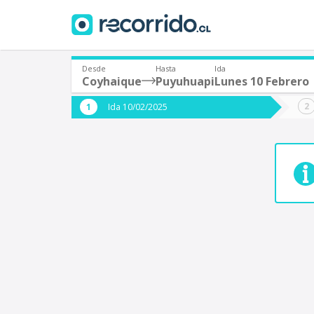
Desde
Hasta
Ida
Coyhaique
Puyuhuapi
Lunes 10 Febrero
¿De dónde partes?
¿A dón
Ida 10/02/2025
*
*
Coyhaique
P
Origen
Destino