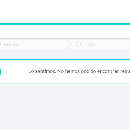
de quieres ir?
Ida
Vuelta
Asientos
Pago
*
Fec
uyuhuapi
Fecha
de
de
Vuel
Ida
Lo sentimos. No hemos podido encontrar resul