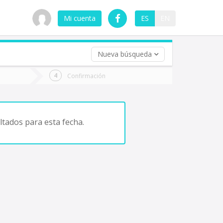
Mi cuenta
ES
EN
Nueva búsqueda
 (opcional)
Confirmación
ha
ta
tados para esta fecha.