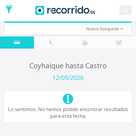
Fecha
de
en
Vuelta (opcional)
Ida
Fecha
de
Nueva búsqueda
Vuelta
Coyhaique hasta Castro
12/05/2026
Lo sentimos. No hemos podido encontrar resultados
para esta fecha.