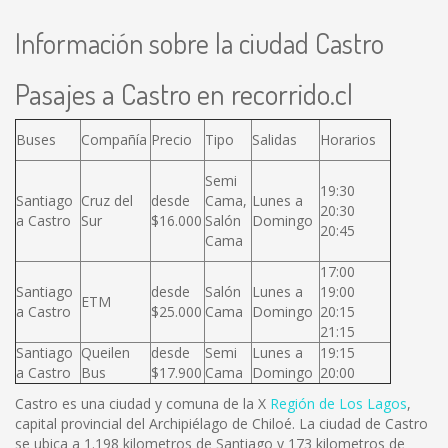
Información sobre la ciudad Castro
Pasajes a Castro en recorrido.cl
Buses
Compañía
Precio
Tipo
Salidas
Horarios
Semi
19:30
Santiago
Cruz del
desde
Cama,
Lunes a
20:30
a Castro
Sur
$16.000
Salón
Domingo
20:45
Cama
17:00
Santiago
desde
Salón
Lunes a
19:00
ETM
a Castro
$25.000
Cama
Domingo
20:15
21:15
Santiago
Queilen
desde
Semi
Lunes a
19:15
a Castro
Bus
$17.900
Cama
Domingo
20:00
Castro es una ciudad y comuna de la X
Región de Los Lagos
,
capital provincial del Archipiélago de Chiloé. La ciudad de Castro
se ubica a 1.198 kilometros de Santiago y 173 kilometros de