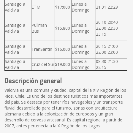
Santiago a
Lunes a
ETM
$17:000
21:31 22:29
Valdivia
Domingo
20:10 20:40
Santiago a
Pullman
Lunes a
$15.800
22:00 22:30
Valdivia
Bus
Domingo
23:15
Santiago a
Lunes a
20:15 21:00
TranSantin
$16.000
Valdivia
Domingo
22:00 23:00
Santiago a
Lunes a
08:30 21:30
Cruz del Sur
$19.000
Valdivia
Domingo
22:15
Descripción general
Valdivia es una comuna y ciudad, capital de la XIV Región de los
Ríos, Chile. Es uno de los destinos turísticos más importantes
del país. Se destaca por tener ríos navegables y un transporte
fluvial desarrollado para el turismo, zonas con arquitectura
alemana debido a la colonización de europeos y un gran
desarrollo de cerveza artesanal. Es capital regional a partir de
2007, antes pertenecía a la X Región de los Lagos.