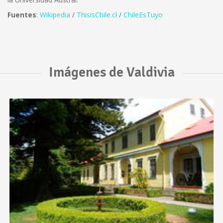
Fuentes
:
Wikipedia
/
ThisisChile.cl
/
ChileEsTuyo
Imágenes de Valdivia