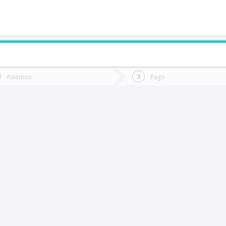
de quieres ir?
Ida
Vuelta
Asientos
Pago
*
Fec
hillán
Fecha
de
de
Vuel
Ida