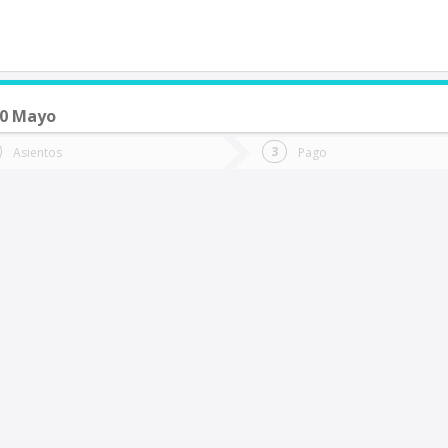
20 Mayo
de quieres ir?
Ida
Vuelta
Asientos
Pago
*
Fec
Fecha
de
de
Vuel
Ida