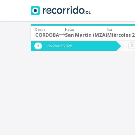
Desde
Hasta
Ida
CORDOBA
San Martin (MZA)
Miércoles 
¿De dónde partes?
¿A dón
Ida 20/05/2026
*
*
CORDOBA (Argentina)
Origen
Destino