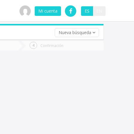
Mi cuenta
ES
EN
Nueva búsqueda
 (opcional)
Confirmación
ha
ta