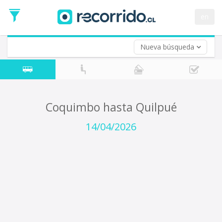
Fecha
de
en
Vuelta (opcional)
Ida
Fecha
de
Nueva búsqueda
Vuelta
Coquimbo hasta Quilpué
14/04/2026