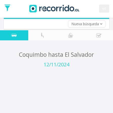
Fecha
de
en
Vuelta (opcional)
Ida
Fecha
de
Nueva búsqueda
Vuelta
Coquimbo hasta El Salvador
12/11/2024