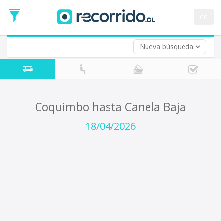
Fecha
de
en
Vuelta (opcional)
Ida
Fecha
de
Nueva búsqueda
Vuelta
Coquimbo hasta Canela Baja
18/04/2026