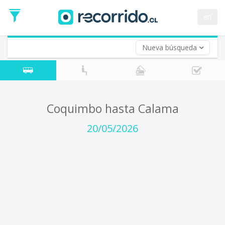
Fecha
de
en
Vuelta (opcional)
Ida
Fecha
de
Nueva búsqueda
Vuelta
Coquimbo hasta Calama
20/05/2026